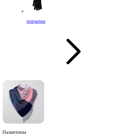
перчатки
Палантины