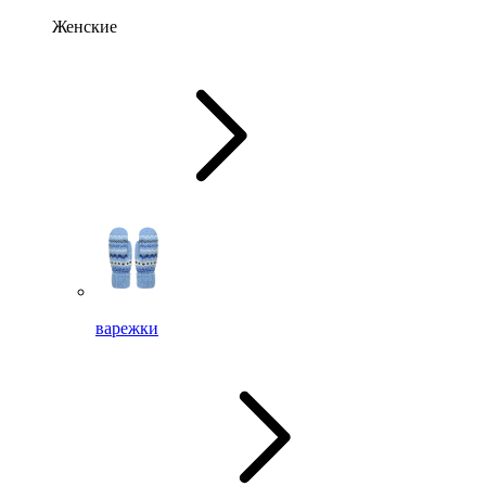
Женские
варежки