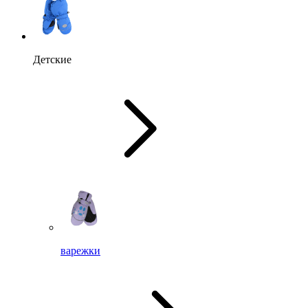
Детские
варежки