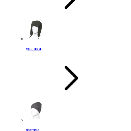
ушанки
шапки