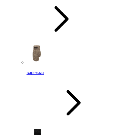
варежки