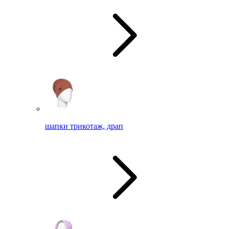
шапки трикотаж, драп