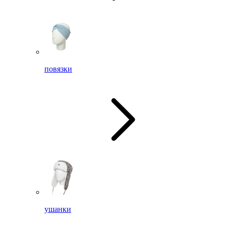
повязки
ушанки