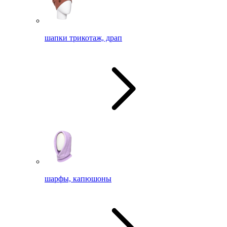
шапки трикотаж, драп
шарфы, капюшоны