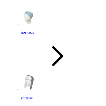
повязки
ушанки