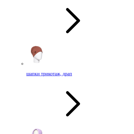
шапки трикотаж, драп