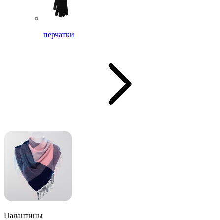
перчатки
Палантины