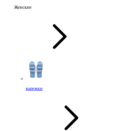
Женские
варежки