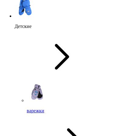
Детские
варежки