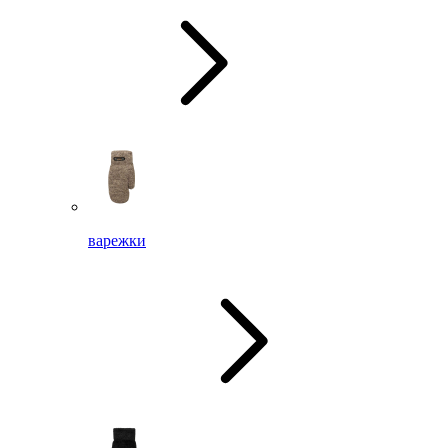
варежки