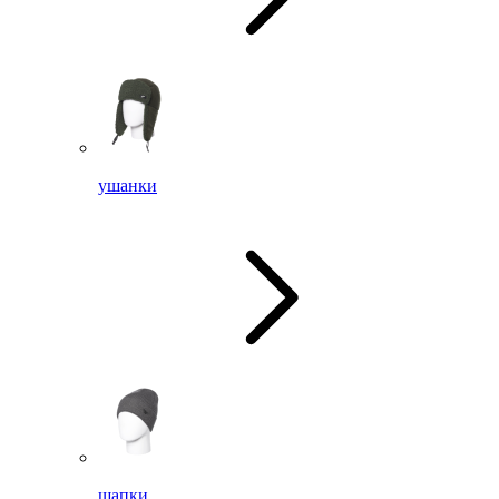
ушанки
шапки