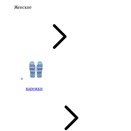
Женские
варежки