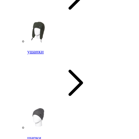
ушанки
шапки