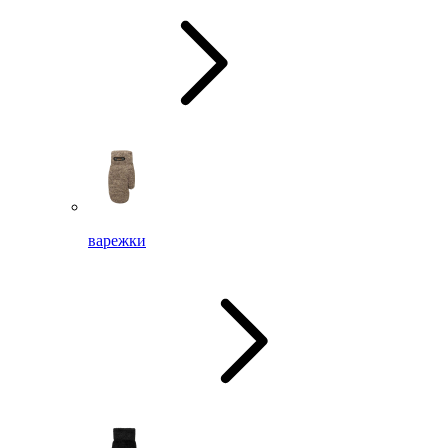
варежки