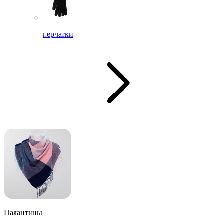
перчатки
Палантины