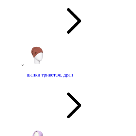
шапки трикотаж, драп