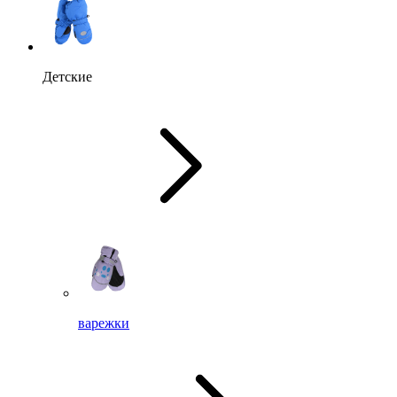
Детские
варежки