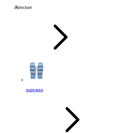
Женские
варежки