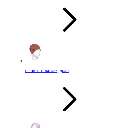
шапки трикотаж, драп