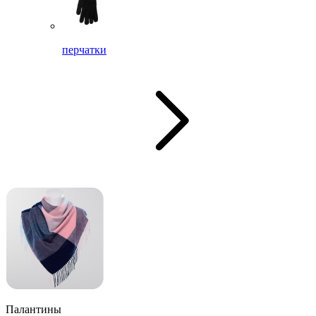
перчатки
Палантины