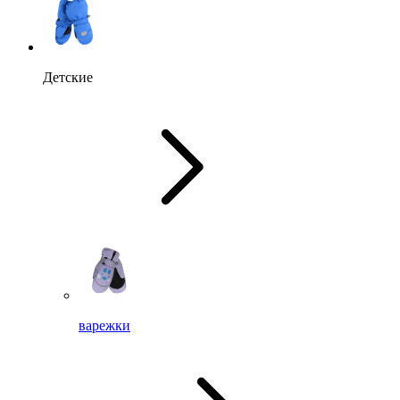
Детские
варежки