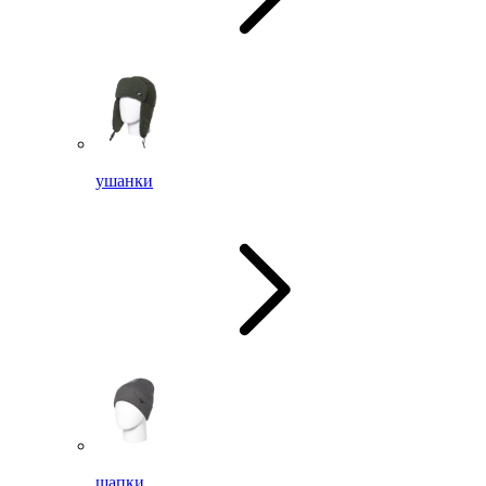
ушанки
шапки