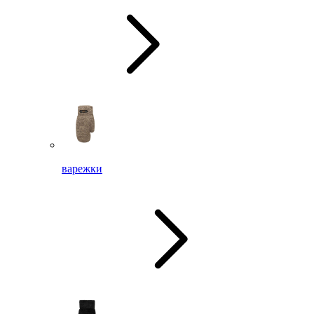
варежки