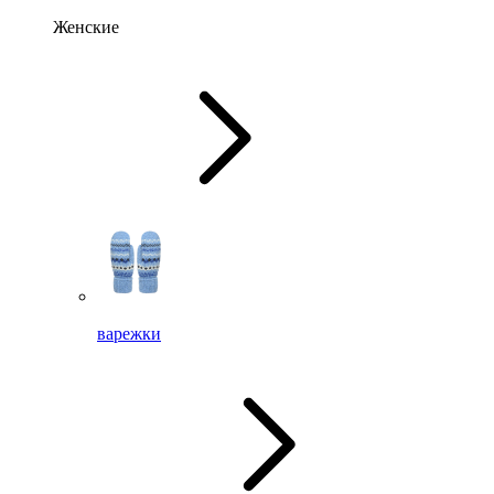
Женские
варежки