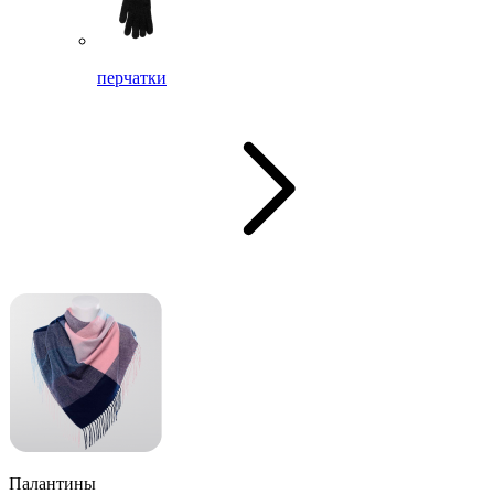
перчатки
Палантины