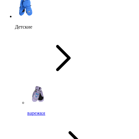
Детские
варежки