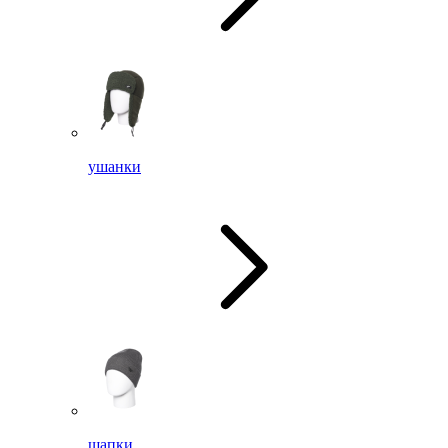
ушанки
шапки