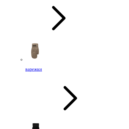
варежки