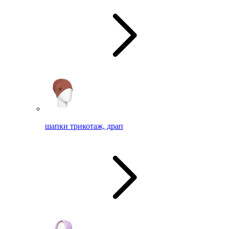
шапки трикотаж, драп