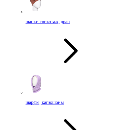
шапки трикотаж, драп
шарфы, капюшоны