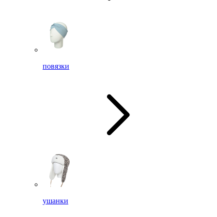
повязки
ушанки