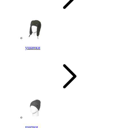
ушанки
шапки