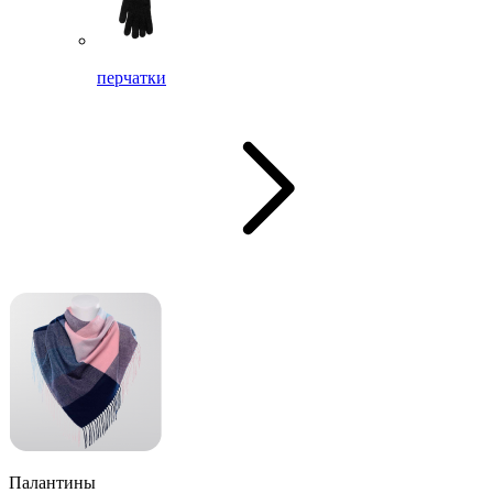
перчатки
Палантины