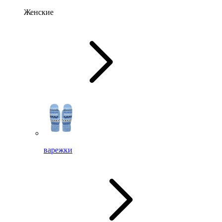
Женские
варежки