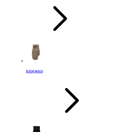
варежки