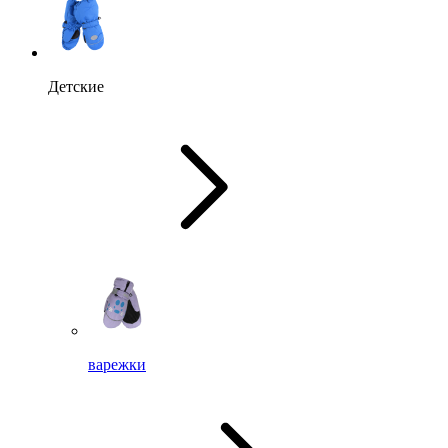
Детские
варежки