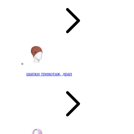
шапки трикотаж, драп