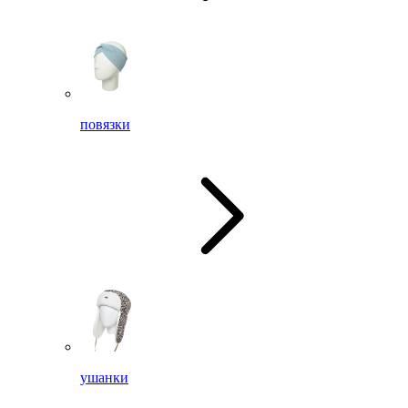
повязки
ушанки