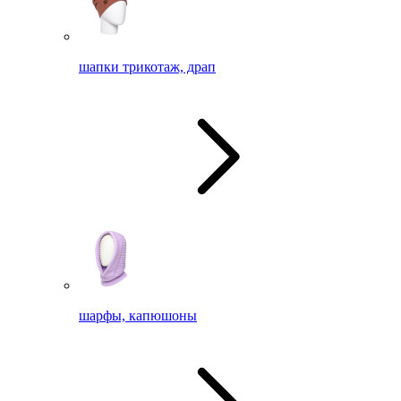
шапки трикотаж, драп
шарфы, капюшоны