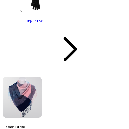
перчатки
Палантины