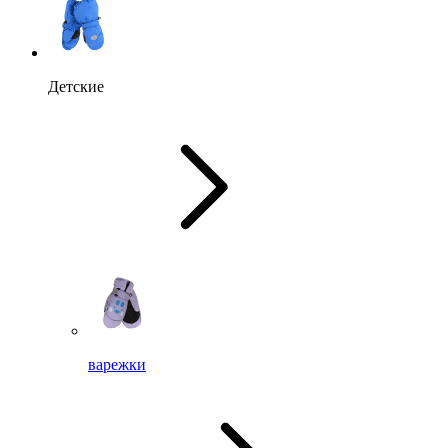
Детские
варежки