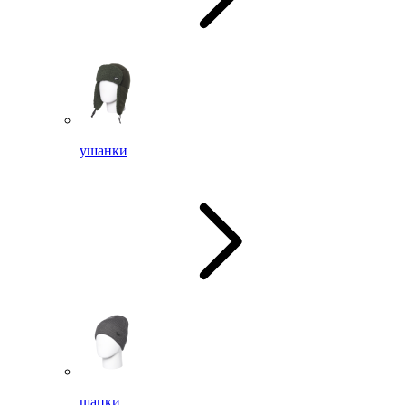
ушанки
шапки