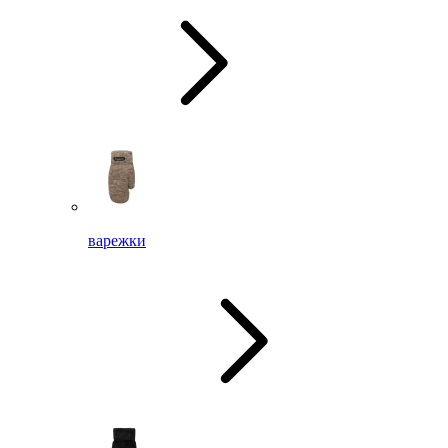
варежки