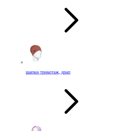
шапки трикотаж, драп