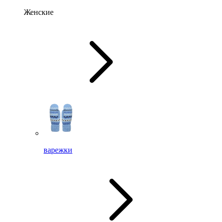
Женские
варежки