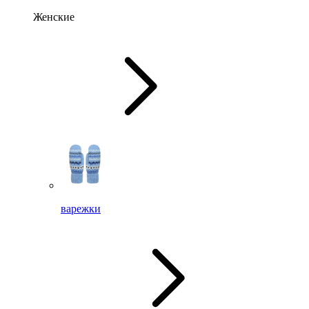
Женские
варежки