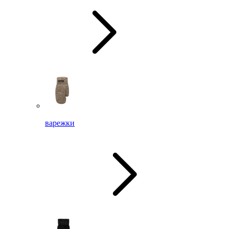
варежки