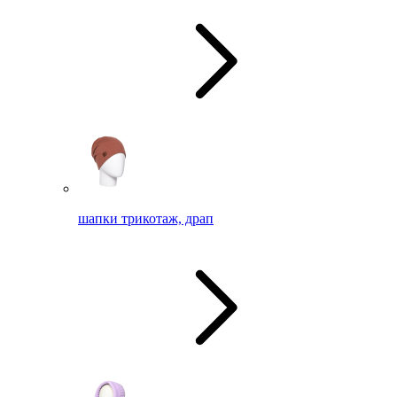
шапки трикотаж, драп