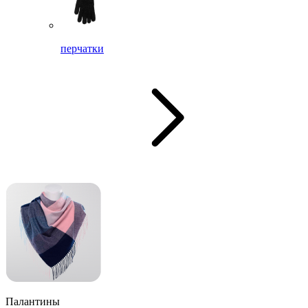
перчатки
Палантины