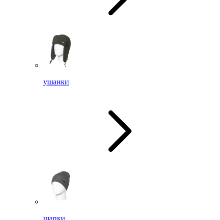
ушанки
шапки