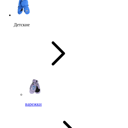
Детские
варежки