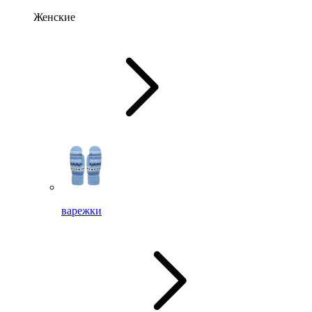
Женские
варежки