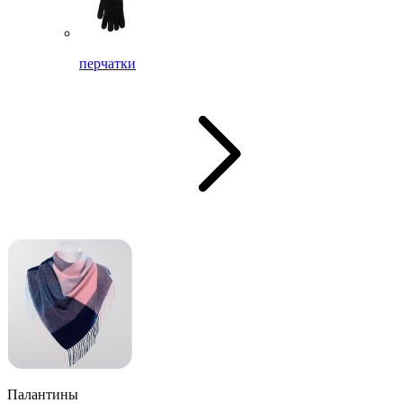
перчатки
Палантины