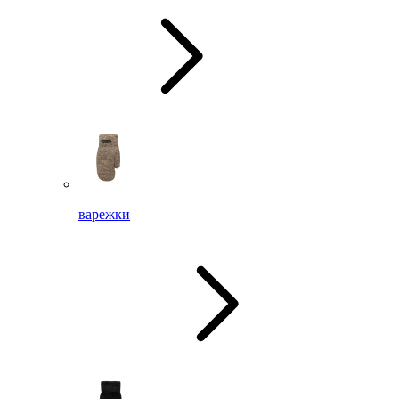
варежки