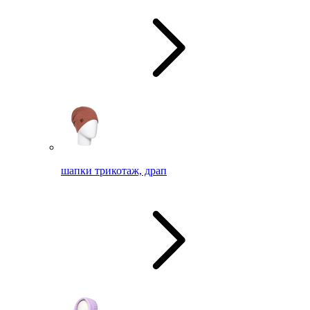
шапки трикотаж, драп