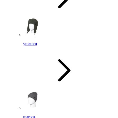
ушанки
шапки