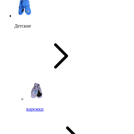
Детские
варежки