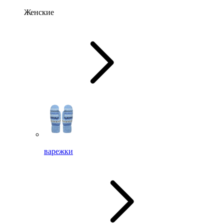
Женские
варежки