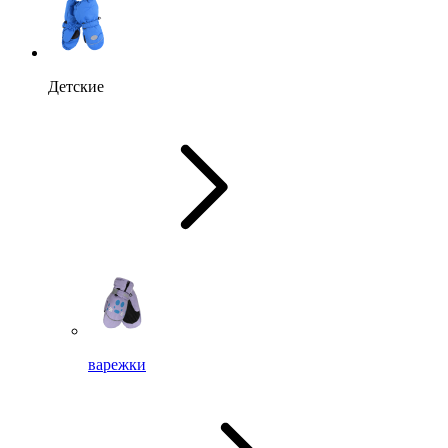
Детские
варежки