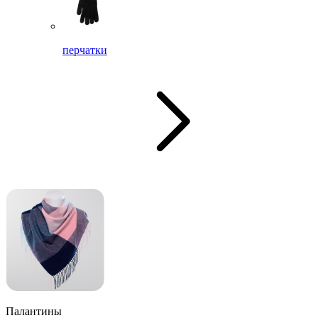
перчатки
Палантины