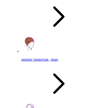
шапки трикотаж, драп