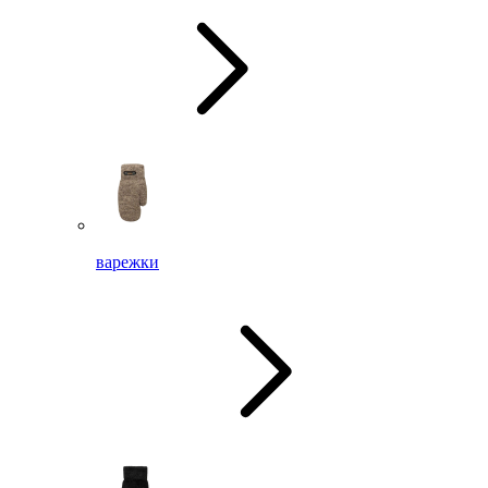
варежки