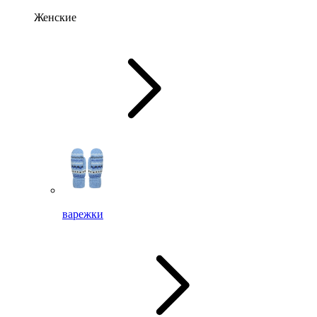
Женские
варежки