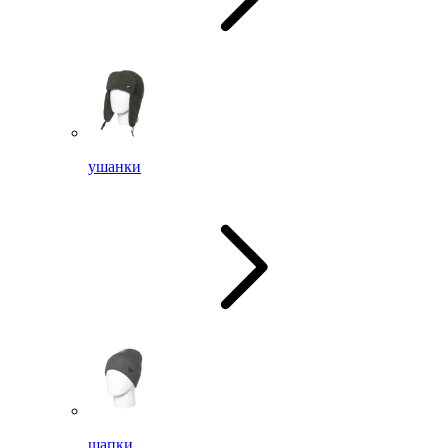
ушанки
шапки