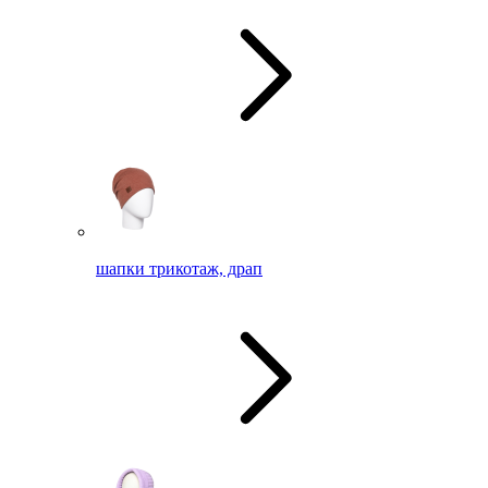
шапки трикотаж, драп