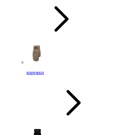
варежки