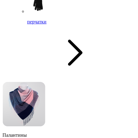
перчатки
Палантины