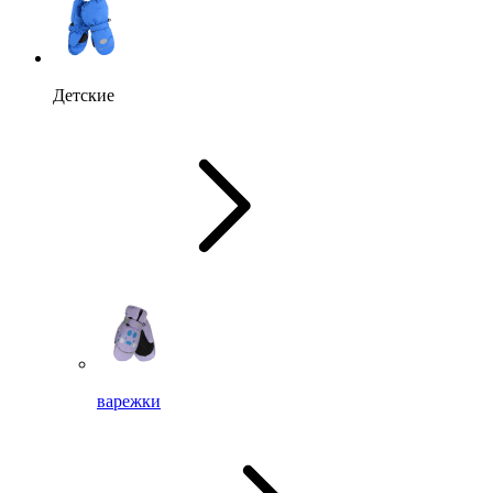
Детские
варежки