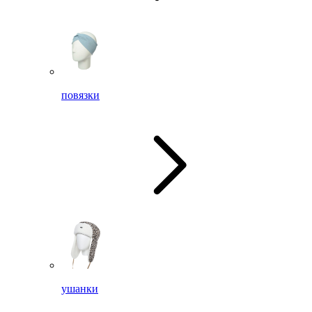
повязки
ушанки