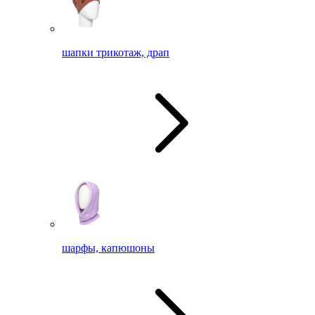
шапки трикотаж, драп
шарфы, капюшоны