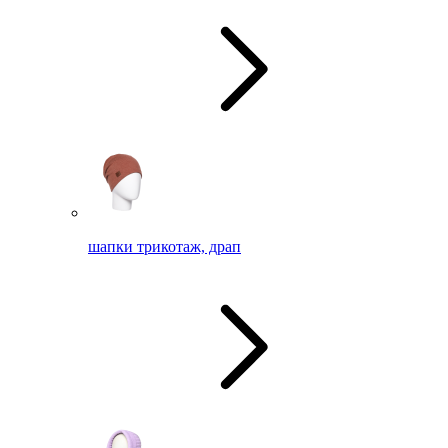
шапки трикотаж, драп