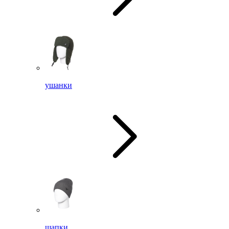
ушанки
шапки