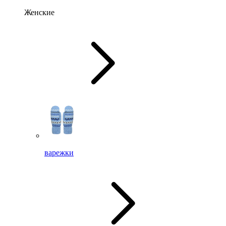
Женские
варежки