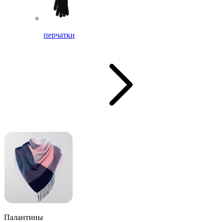
перчатки
Палантины