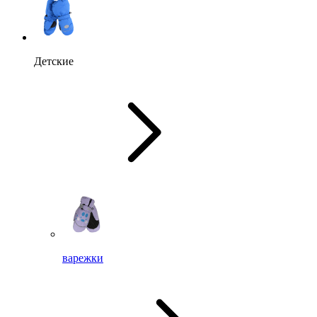
Детские
варежки