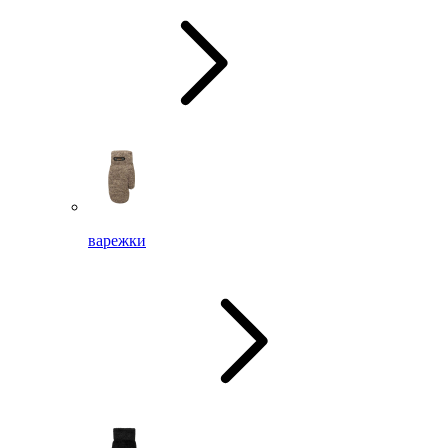
варежки