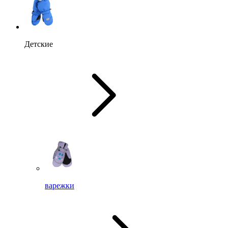
Детские
варежки