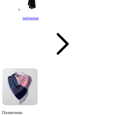
перчатки
Палантины