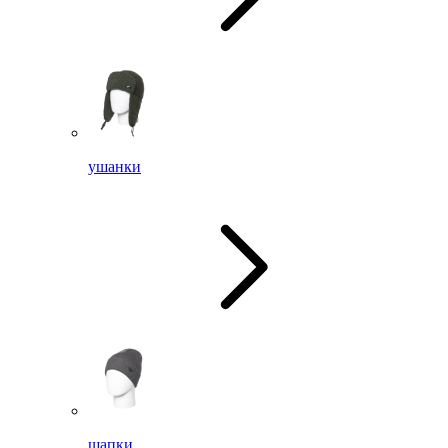
ушанки
шапки