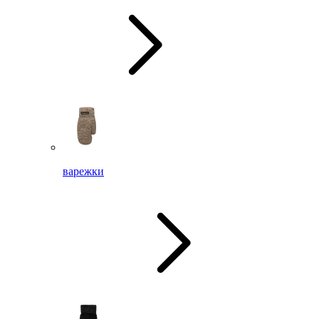
варежки