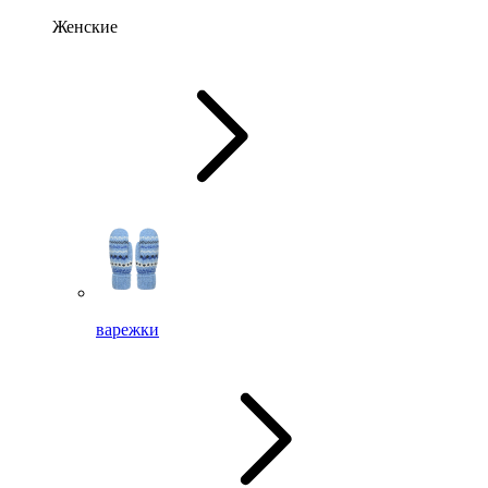
Женские
варежки