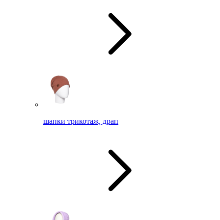
шапки трикотаж, драп