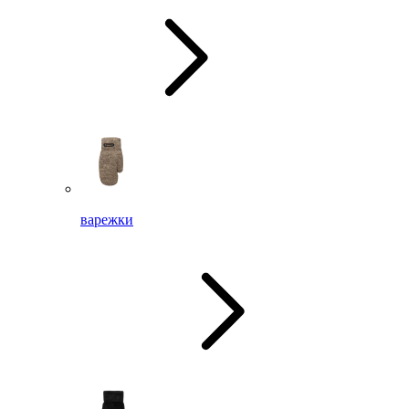
варежки