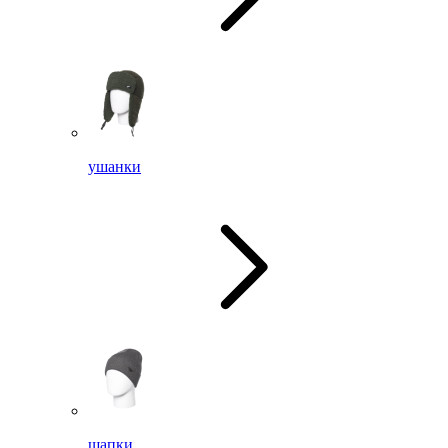
ушанки
шапки