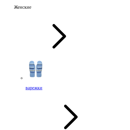
Женские
варежки