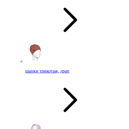
шапки трикотаж, драп