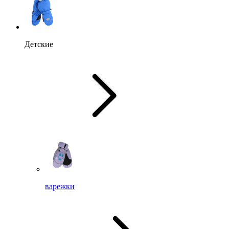
Детские
варежки