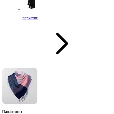
перчатки
Палантины