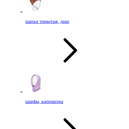
шапки трикотаж, драп
шарфы, капюшоны