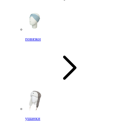
повязки
ушанки