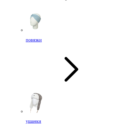
повязки
ушанки