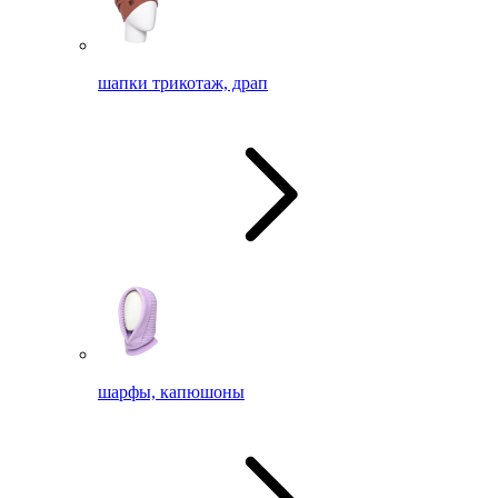
шапки трикотаж, драп
шарфы, капюшоны