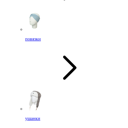
повязки
ушанки