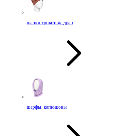
шапки трикотаж, драп
шарфы, капюшоны