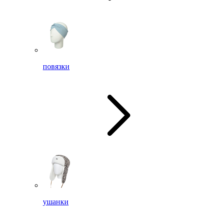
повязки
ушанки