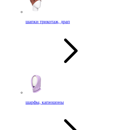
шапки трикотаж, драп
шарфы, капюшоны