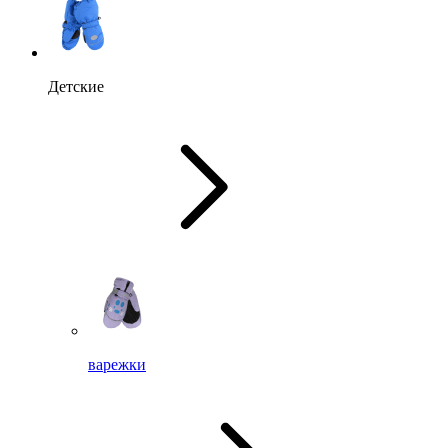
Детские
варежки