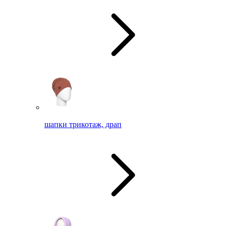
шапки трикотаж, драп