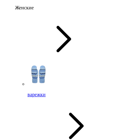
Женские
варежки