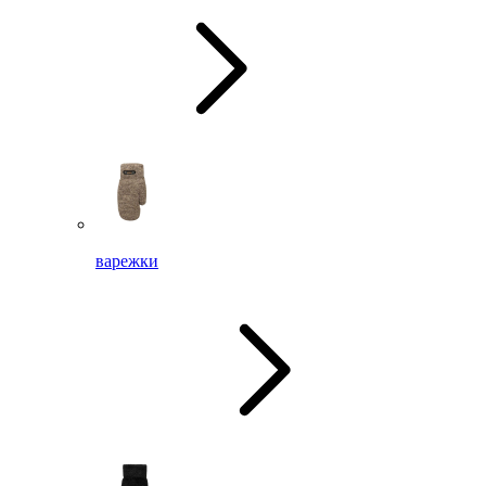
варежки