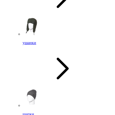
ушанки
шапки