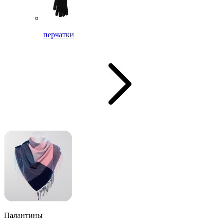
перчатки
Палантины