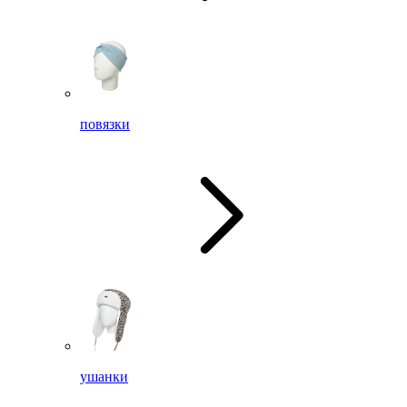
повязки
ушанки