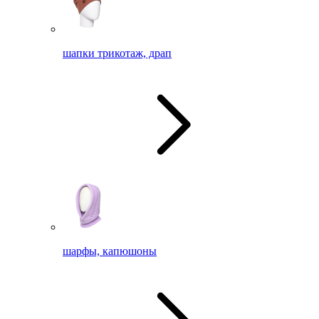
шапки трикотаж, драп
шарфы, капюшоны