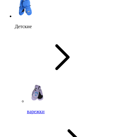
Детские
варежки