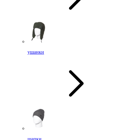
ушанки
шапки