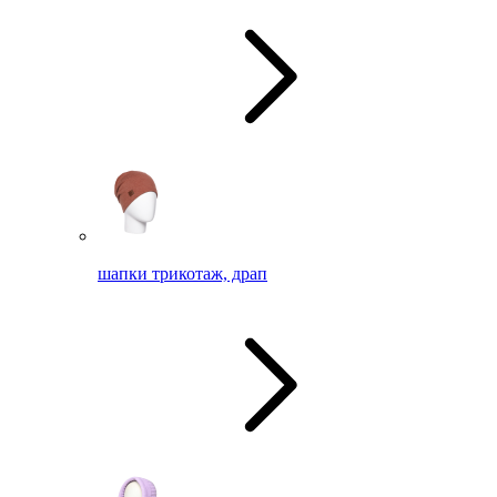
шапки трикотаж, драп