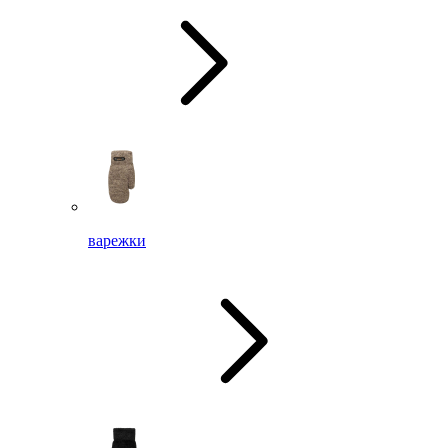
варежки