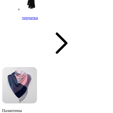
перчатки
Палантины