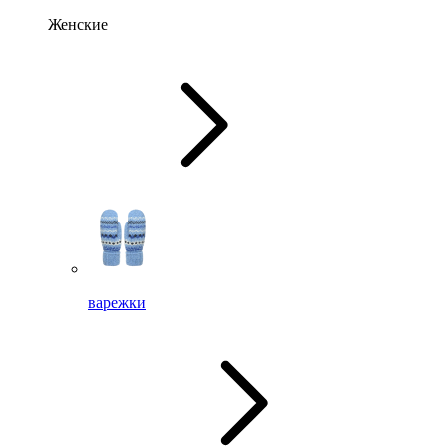
Женские
варежки