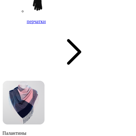
перчатки
Палантины