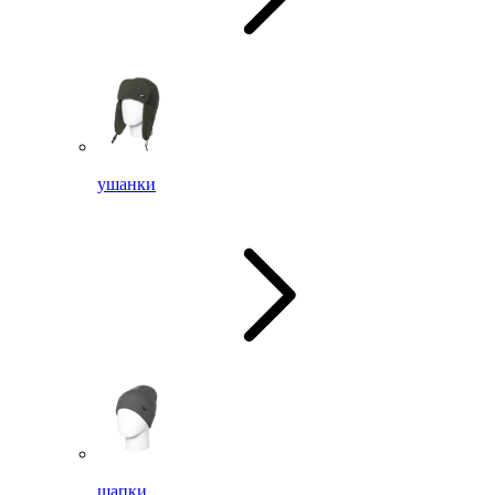
ушанки
шапки