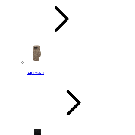
варежки