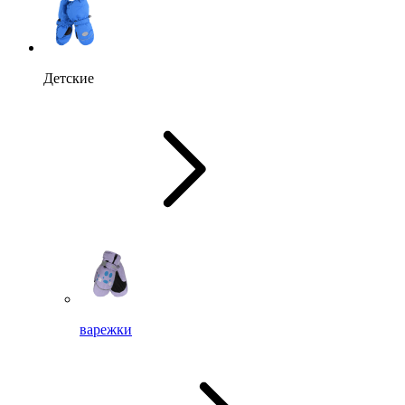
Детские
варежки