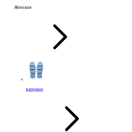
Женские
варежки