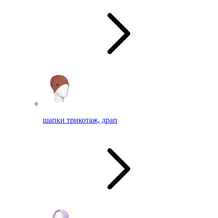
шапки трикотаж, драп