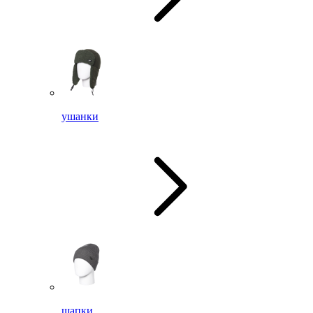
ушанки
шапки