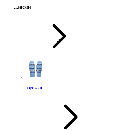
Женские
варежки