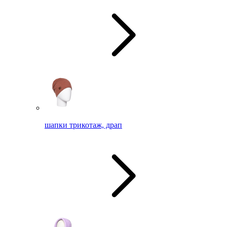
шапки трикотаж, драп