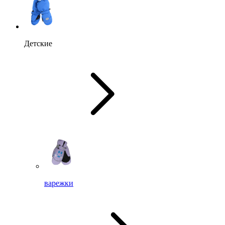
Детские
варежки