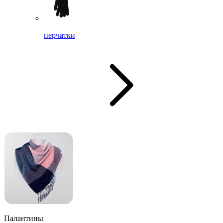
перчатки
Палантины