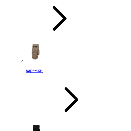
варежки