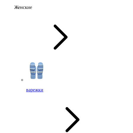
Женские
варежки