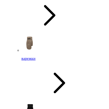
варежки