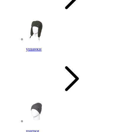
ушанки
шапки