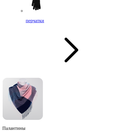
перчатки
Палантины