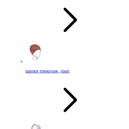
шапки трикотаж, драп