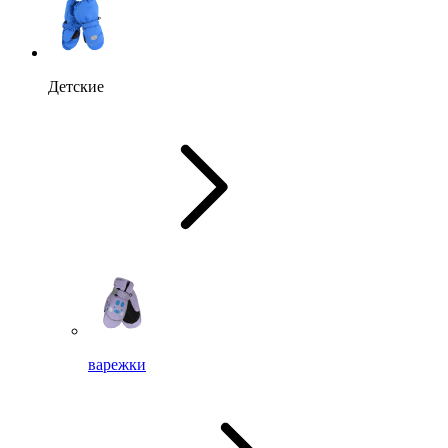
Детские
варежки