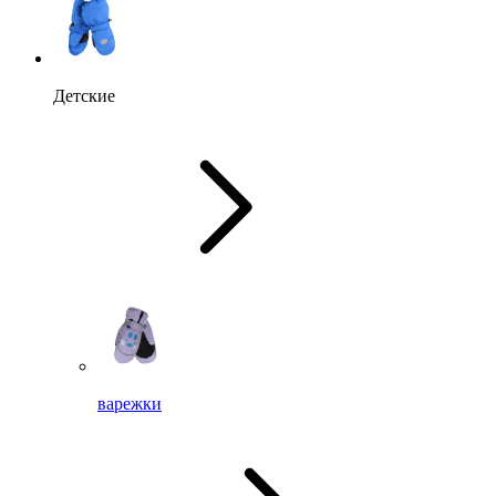
Детские
варежки