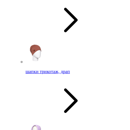
шапки трикотаж, драп