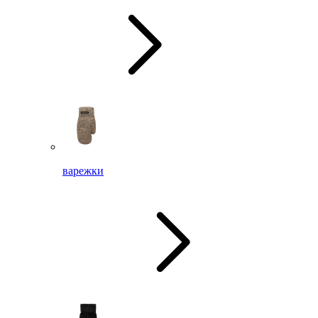
варежки