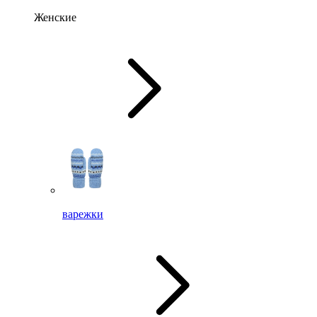
Женские
варежки