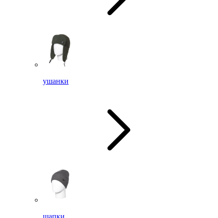
ушанки
шапки