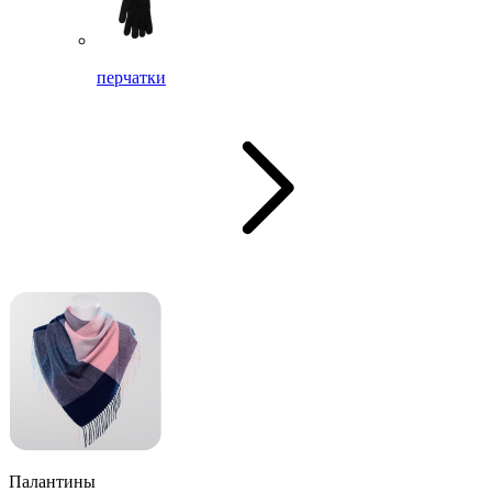
перчатки
Палантины