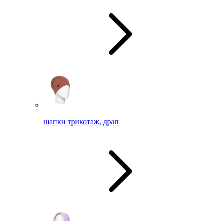
шапки трикотаж, драп