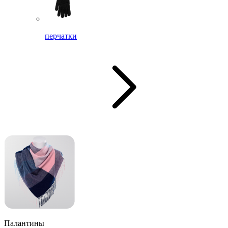
перчатки
Палантины