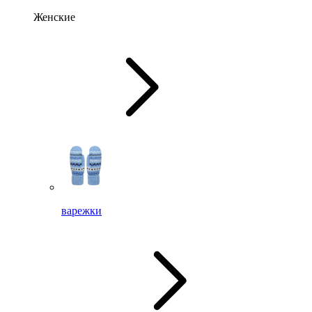
Женские
варежки