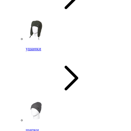
ушанки
шапки