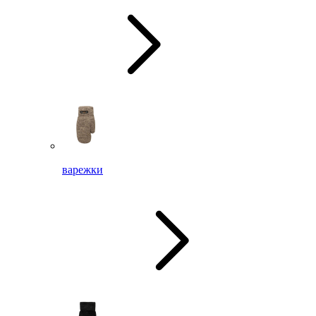
варежки