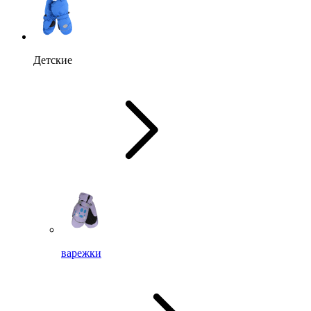
Детские
варежки