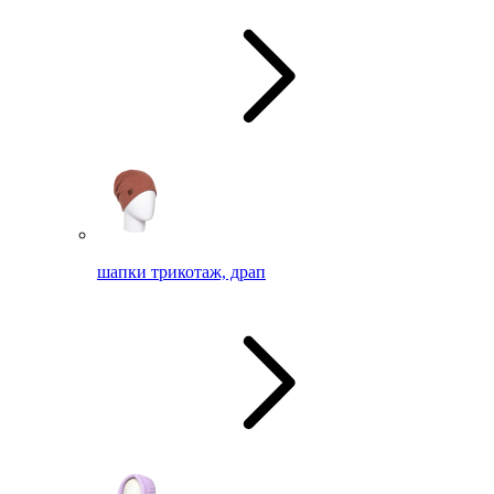
шапки трикотаж, драп