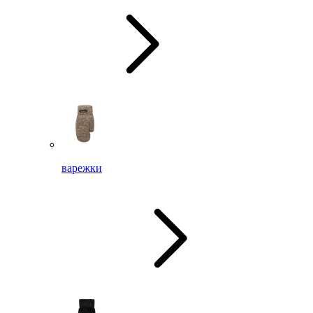
варежки