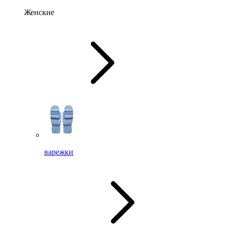
Женские
варежки