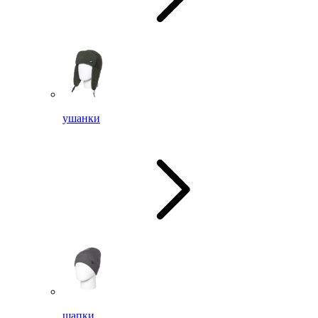
ушанки
шапки