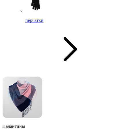
перчатки
Палантины