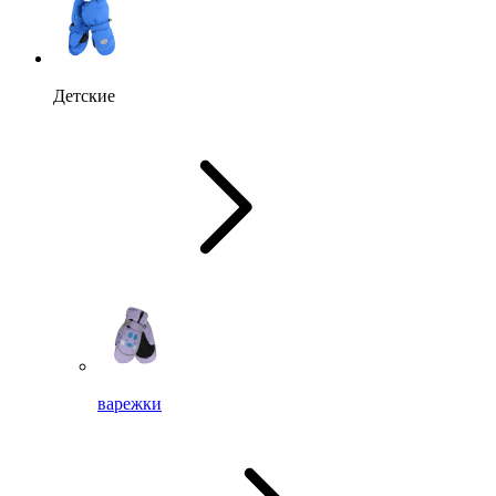
Детские
варежки