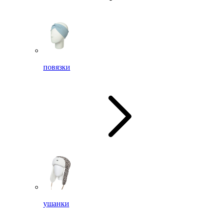
повязки
ушанки