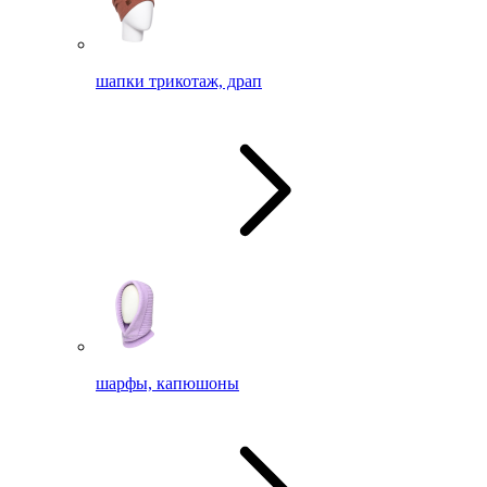
шапки трикотаж, драп
шарфы, капюшоны