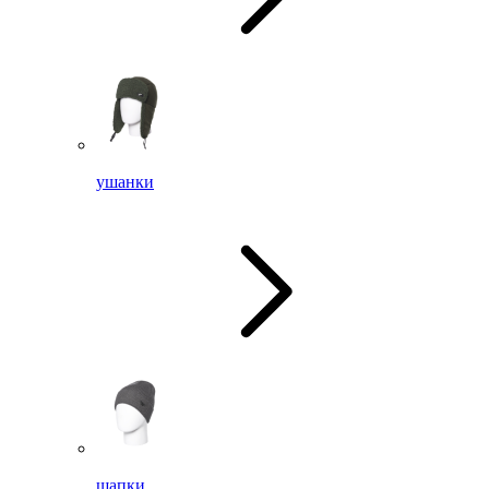
ушанки
шапки