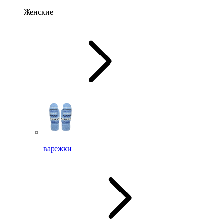
Женские
варежки