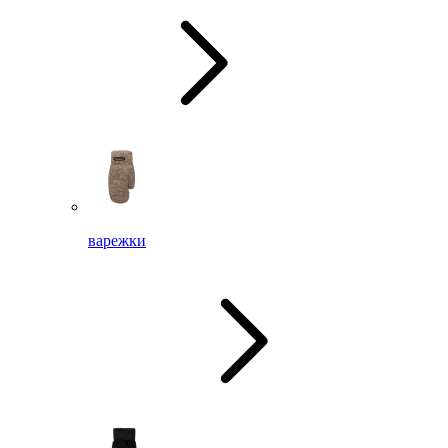
варежки