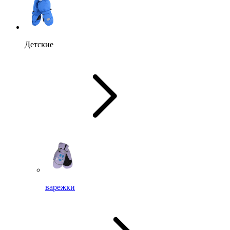
Детские
варежки