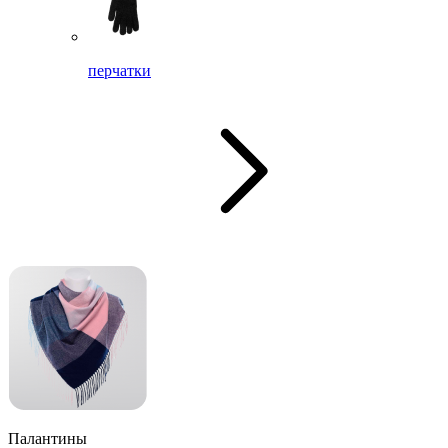
перчатки
Палантины