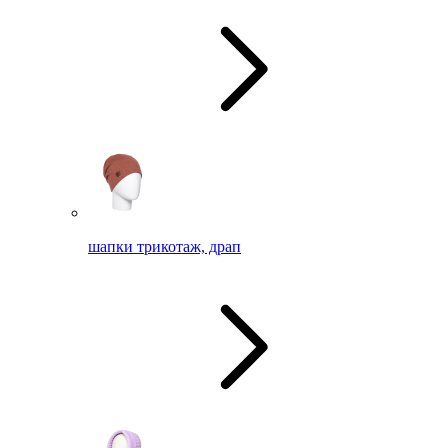
шапки трикотаж, драп