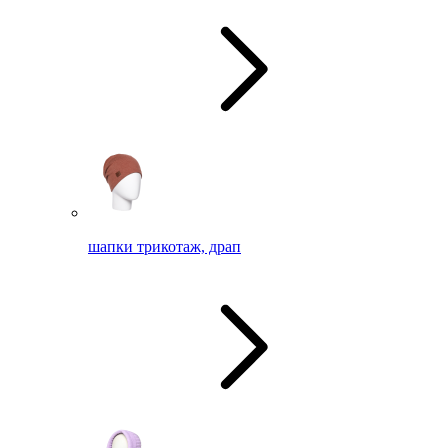
шапки трикотаж, драп