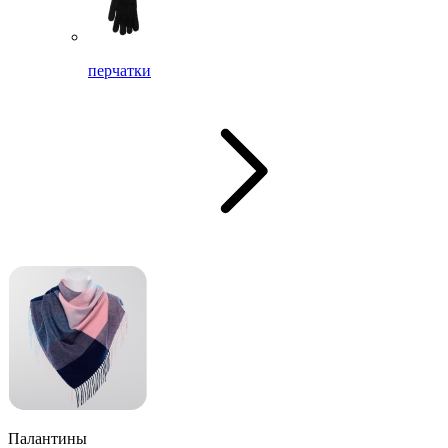
перчатки
Палантины