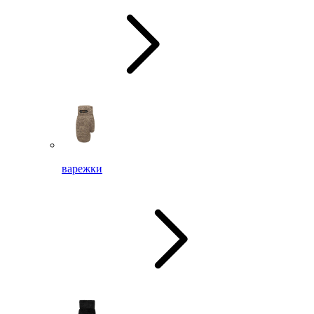
варежки