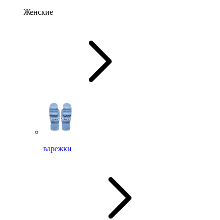
Женские
варежки