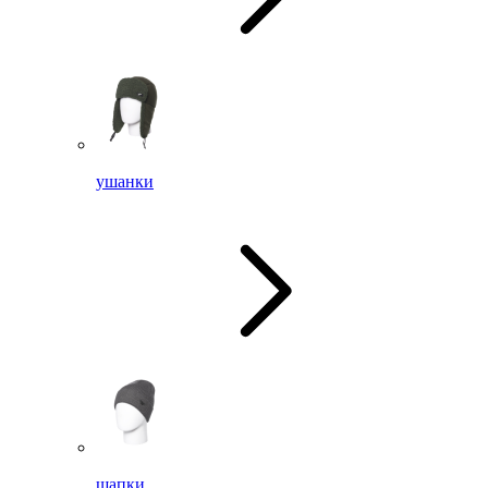
ушанки
шапки