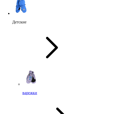
Детские
варежки