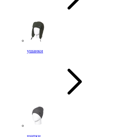
ушанки
шапки