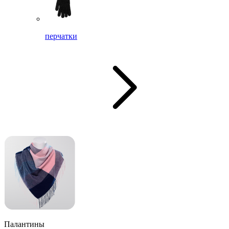
перчатки
Палантины