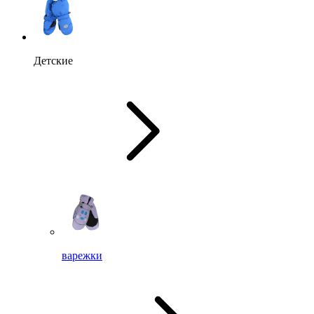
Детские
варежки