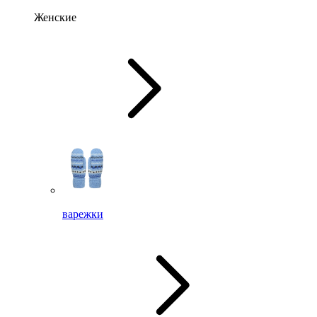
Женские
варежки