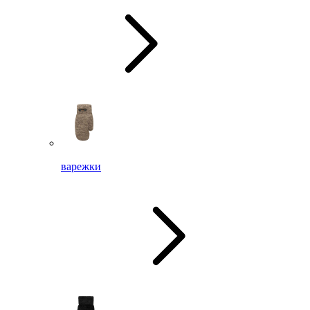
варежки