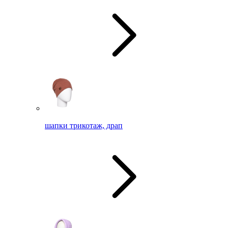
шапки трикотаж, драп