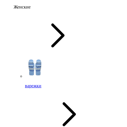
Женские
варежки