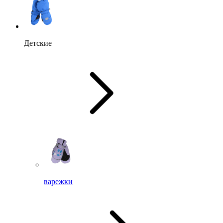
Детские
варежки