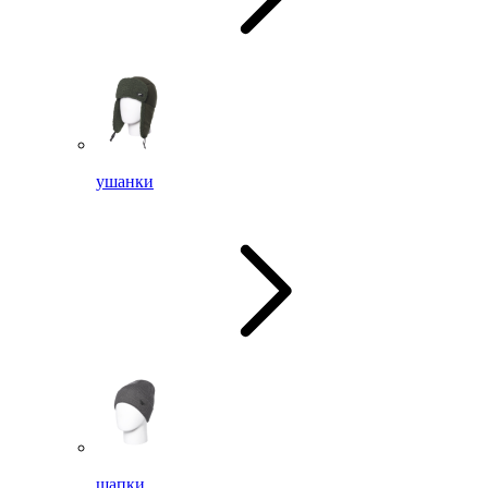
ушанки
шапки