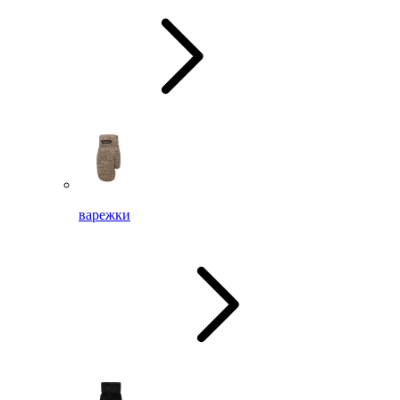
варежки