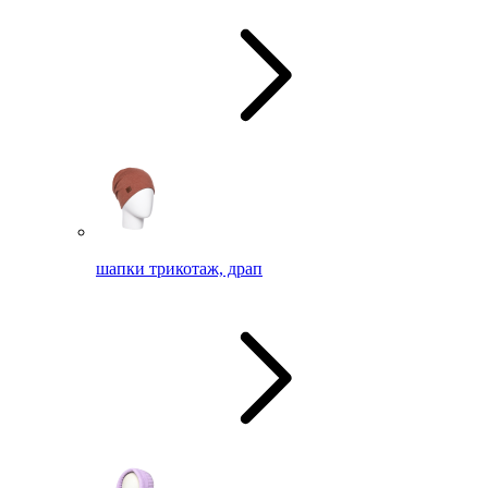
шапки трикотаж, драп