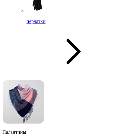
перчатки
Палантины