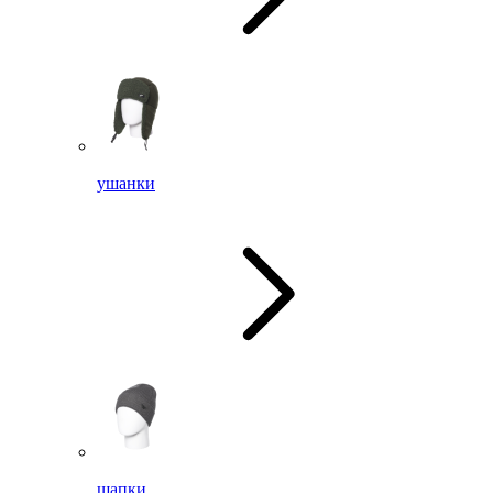
ушанки
шапки