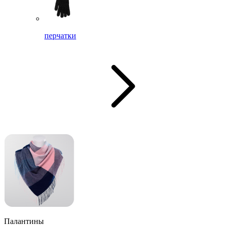
перчатки
Палантины