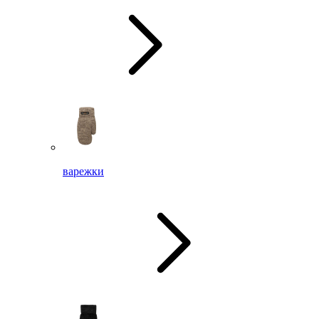
варежки