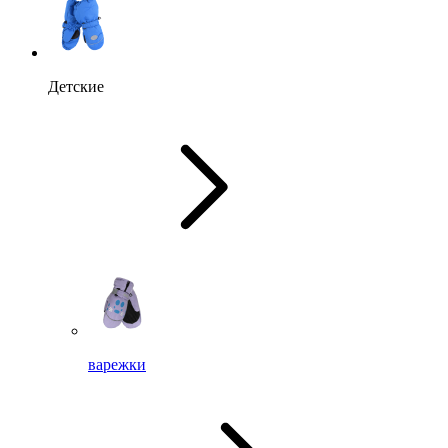
Детские
варежки