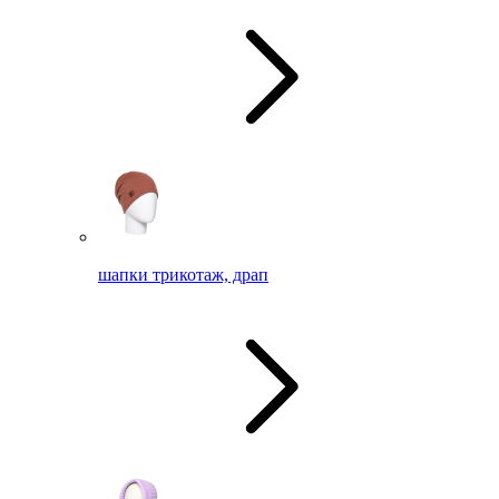
шапки трикотаж, драп