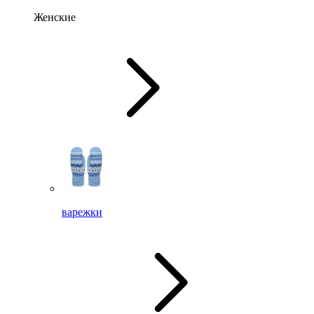
Женские
варежки