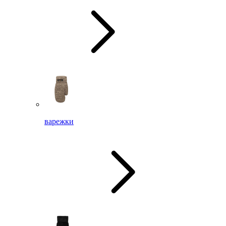
варежки