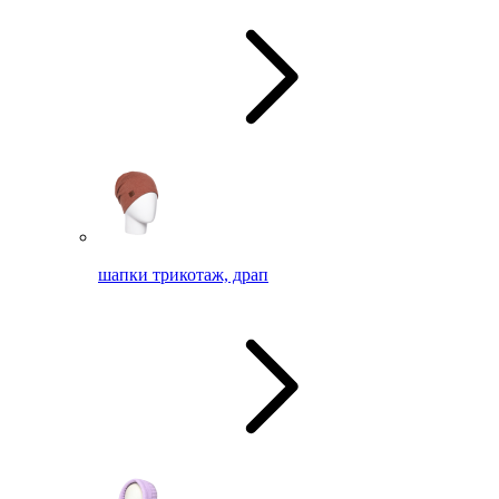
шапки трикотаж, драп