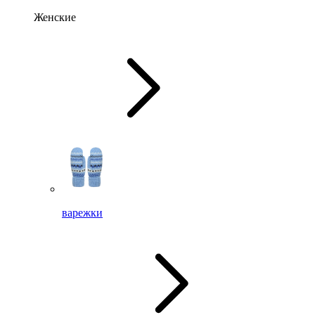
Женские
варежки