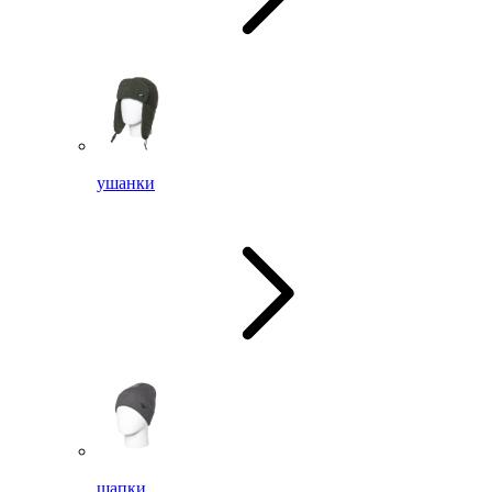
ушанки
шапки