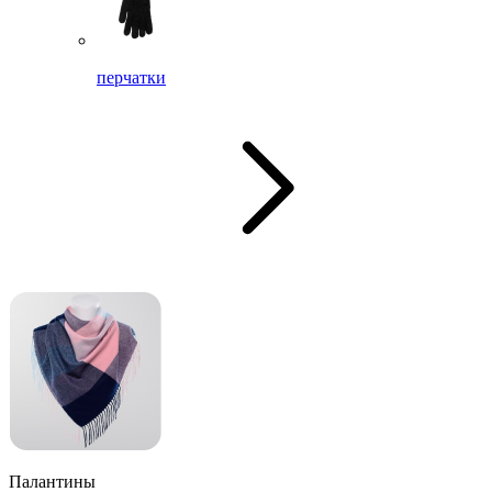
перчатки
Палантины