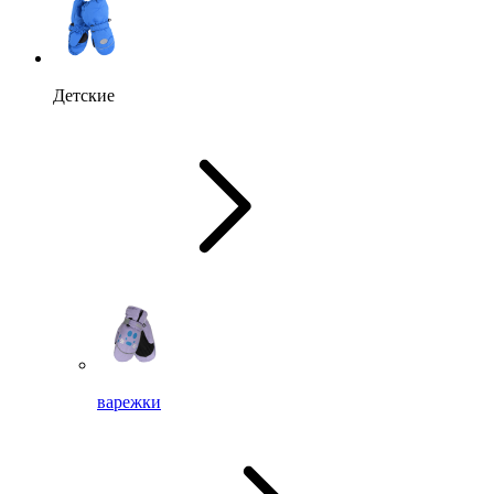
Детские
варежки