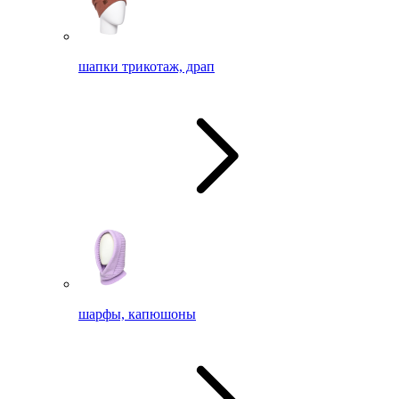
шапки трикотаж, драп
шарфы, капюшоны