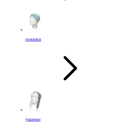
повязки
ушанки