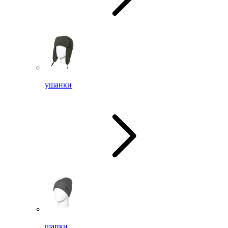
ушанки
шапки