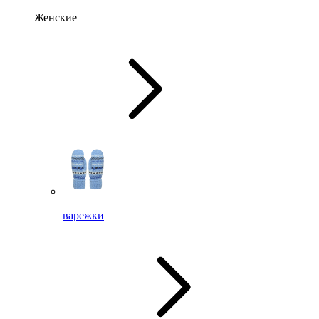
Женские
варежки