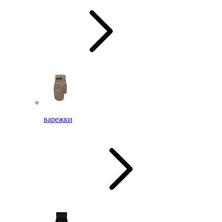
варежки