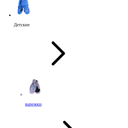
Детские
варежки