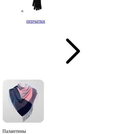
перчатки
Палантины