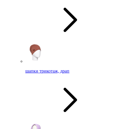
шапки трикотаж, драп