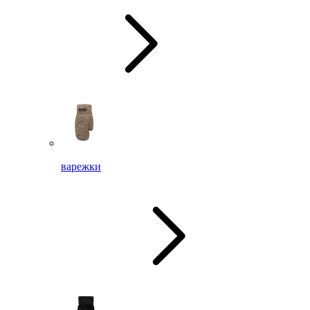
варежки