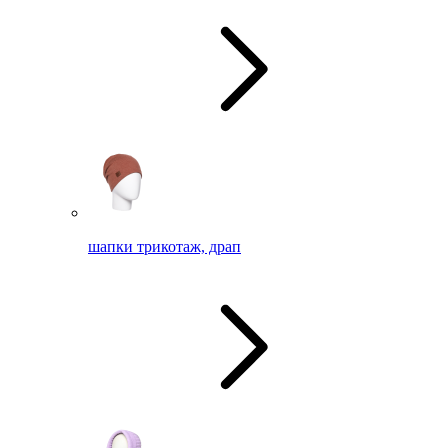
шапки трикотаж, драп