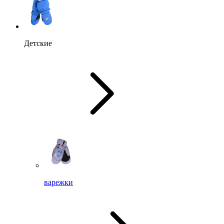
Детские
варежки