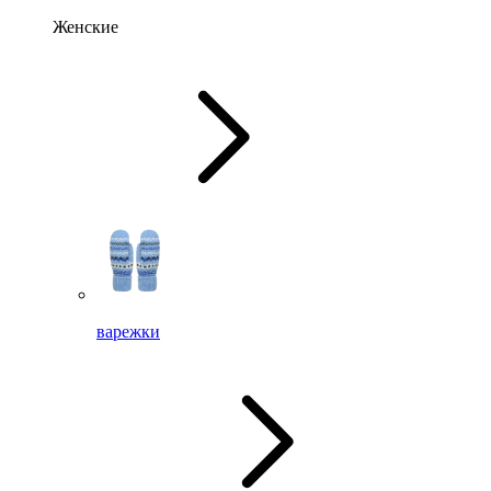
Женские
варежки