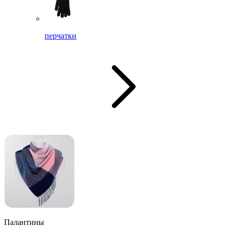
перчатки
Палантины