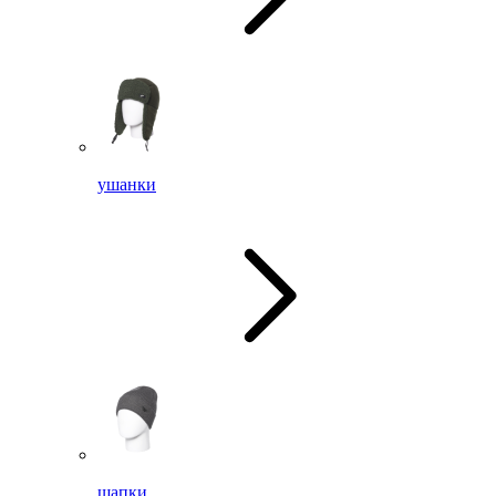
ушанки
шапки