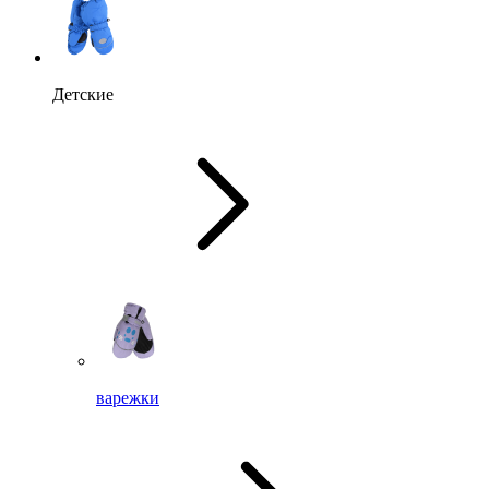
Детские
варежки