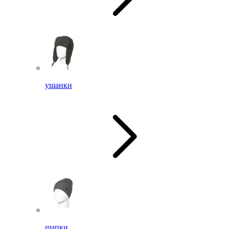
ушанки
шапки