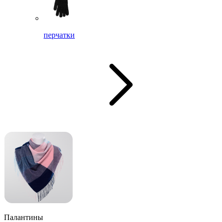
перчатки
Палантины