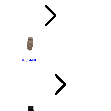
варежки