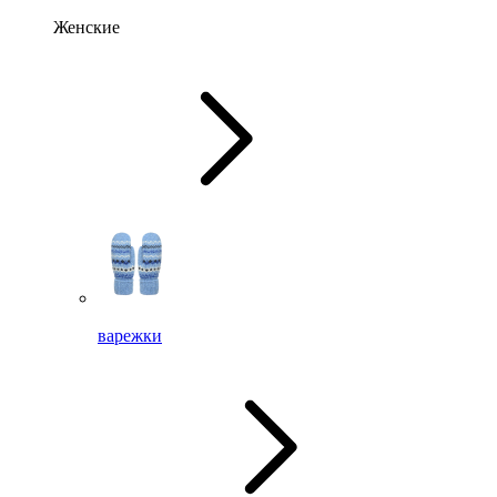
Женские
варежки