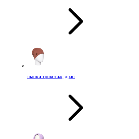
шапки трикотаж, драп