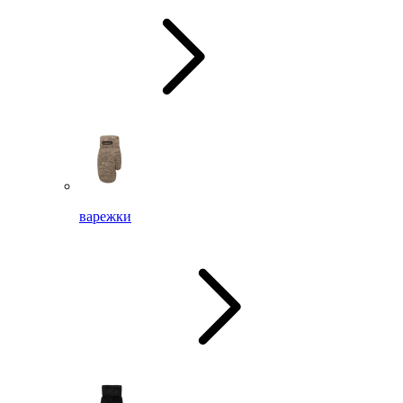
варежки