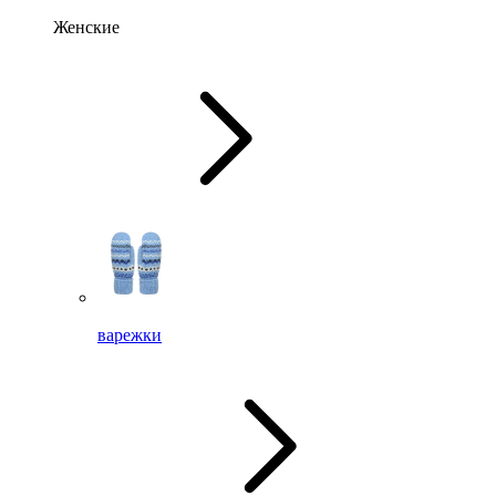
Женские
варежки