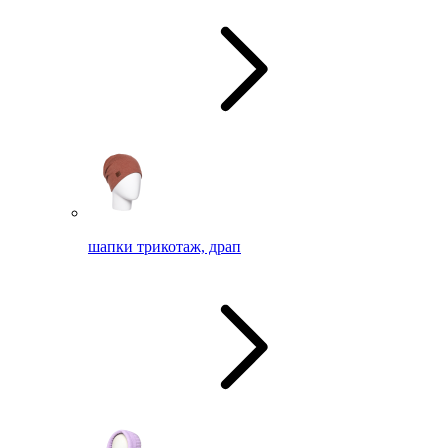
шапки трикотаж, драп