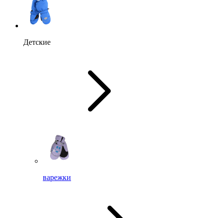
Детские
варежки