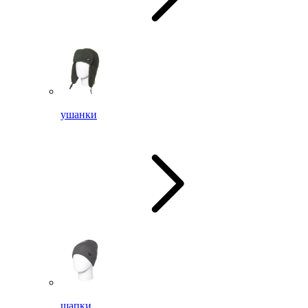
ушанки
шапки