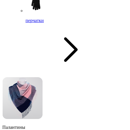
перчатки
Палантины