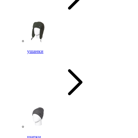
ушанки
шапки