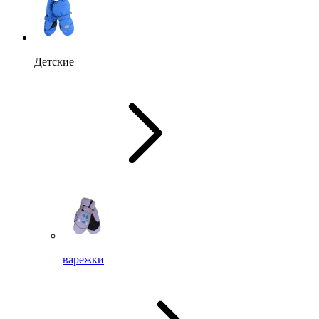
Детские
варежки