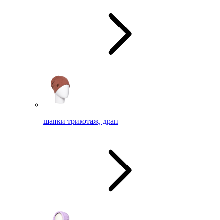
шапки трикотаж, драп