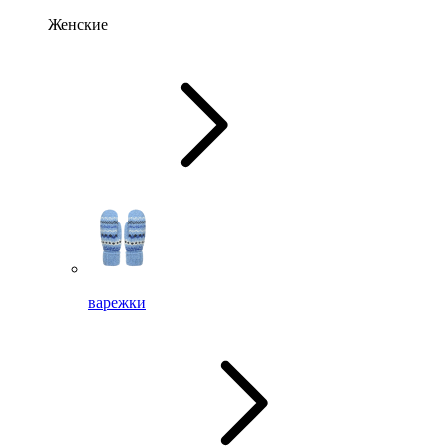
Женские
варежки