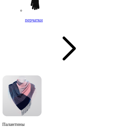
перчатки
Палантины