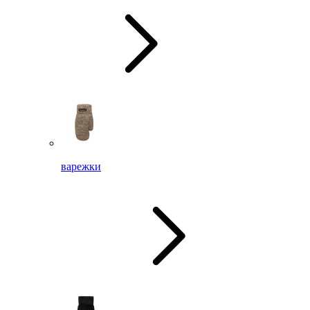
варежки