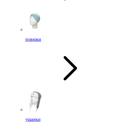
повязки
ушанки