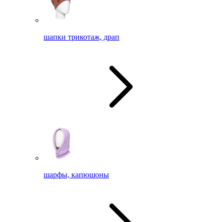
шапки трикотаж, драп
шарфы, капюшоны