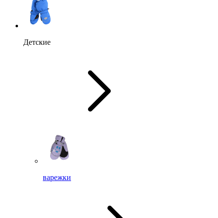
Детские
варежки