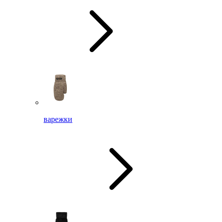
варежки