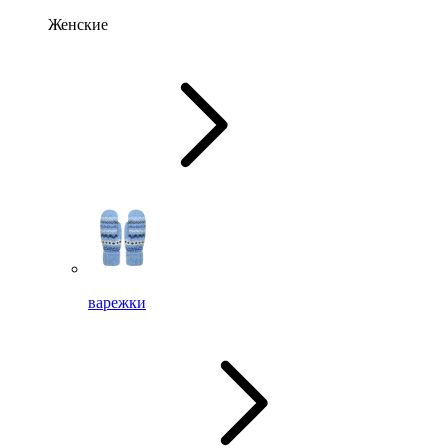
Женские
варежки