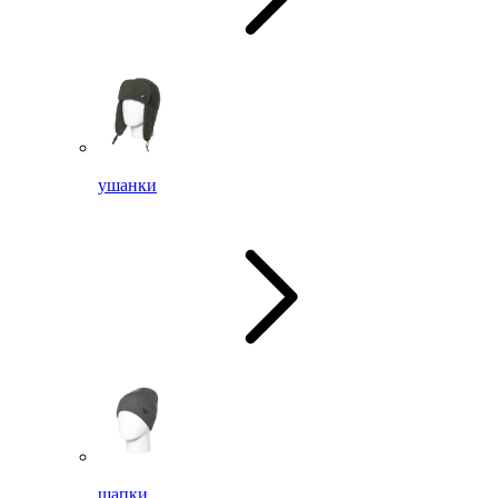
ушанки
шапки