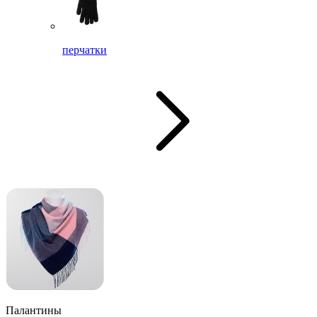
перчатки
Палантины