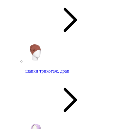
шапки трикотаж, драп