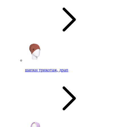
шапки трикотаж, драп