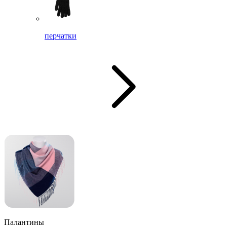
перчатки
Палантины