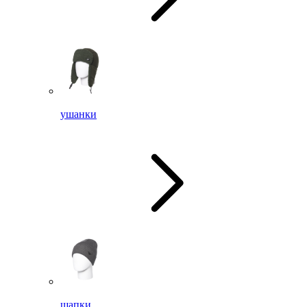
ушанки
шапки