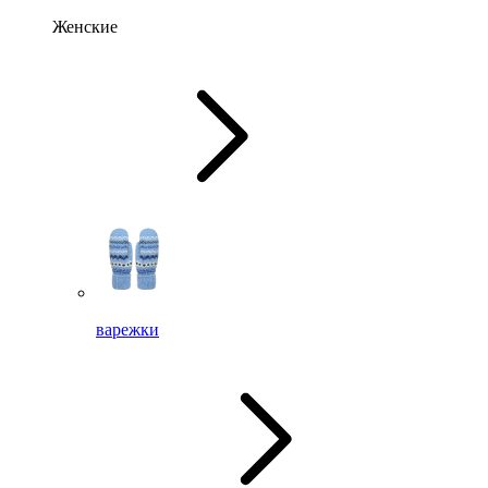
Женские
варежки