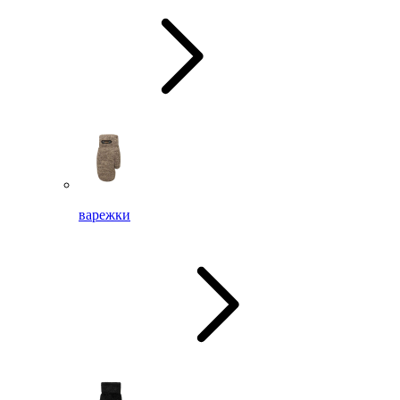
варежки