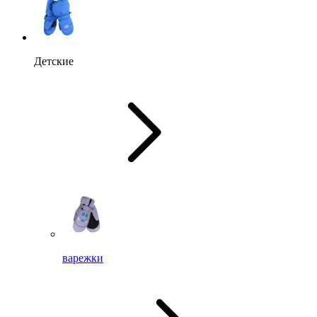
Детские
варежки