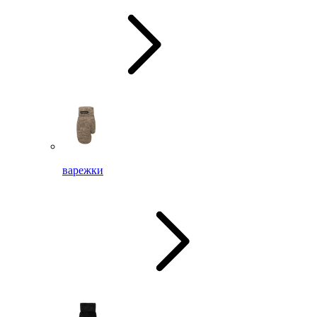
варежки