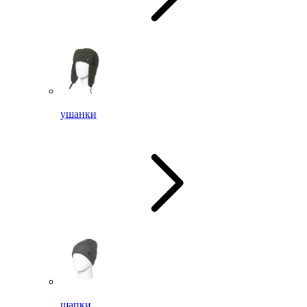
ушанки
шапки