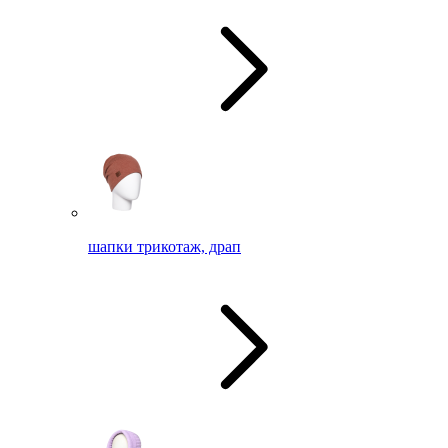
шапки трикотаж, драп