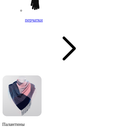
перчатки
Палантины