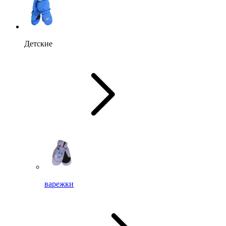
Детские
варежки