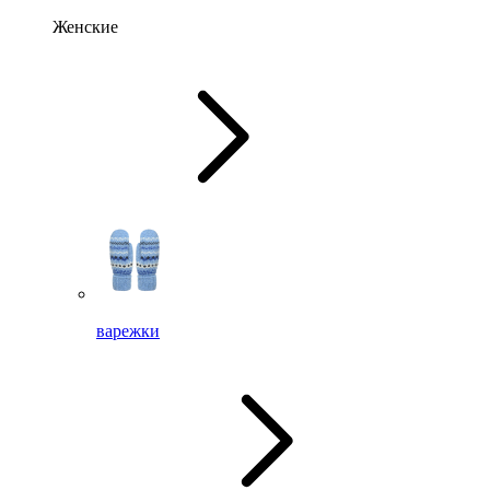
Женские
варежки