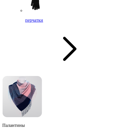
перчатки
Палантины