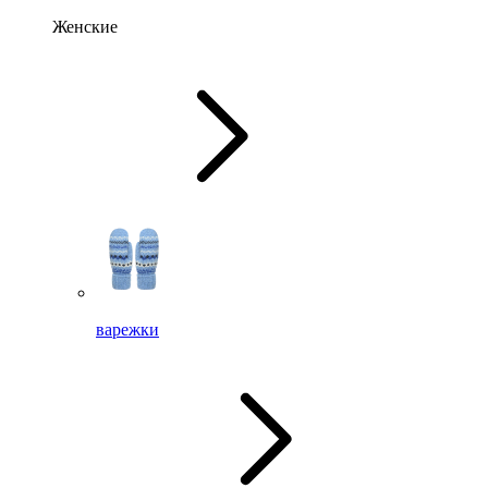
Женские
варежки