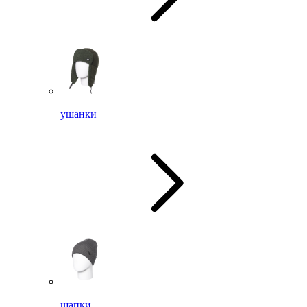
ушанки
шапки