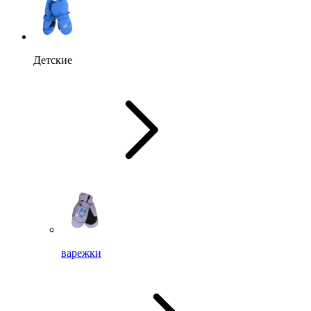
Детские
варежки