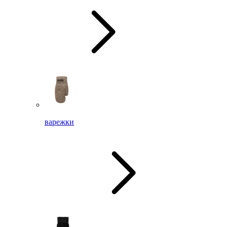
варежки