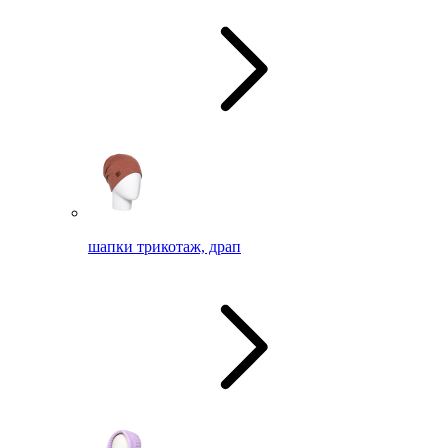
шапки трикотаж, драп